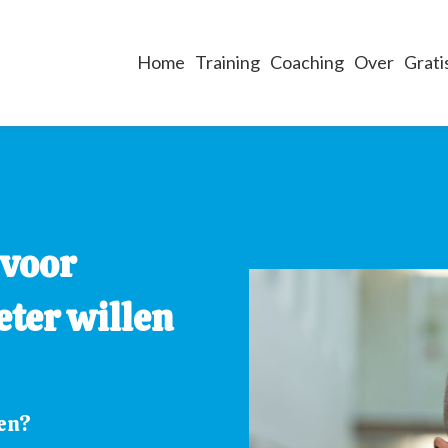
Home
Training
Coaching
Over
Grati
 voor
eter willen
len?