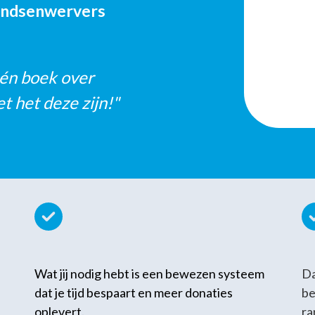
ondsenwervers
 één boek over
t het deze zijn!"
Wat jij nodig hebt is een bewezen systeem
Da
dat je tijd bespaart en meer donaties
be
oplevert.
ra