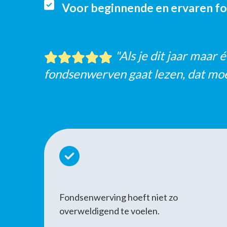
Voor beginnende en ervaren f
"Als je dit jaar maar
fondsenwerven gaat lezen, dat moe
Fondsenwerving hoeft niet zo
overweldigend te voelen.