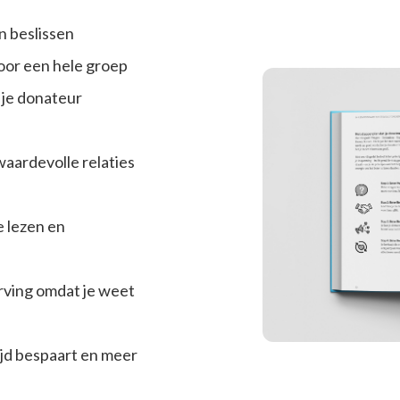
n beslissen
voor een hele groep
e je donateur
aardevolle relaties
e lezen en
rving omdat je weet
tijd bespaart en meer