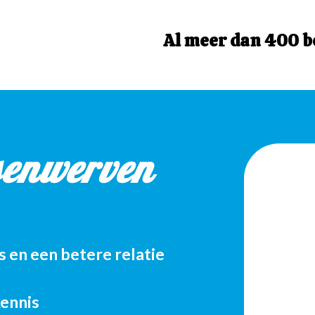
Al meer dan 400 b
senwerven
s en een betere relatie
kennis