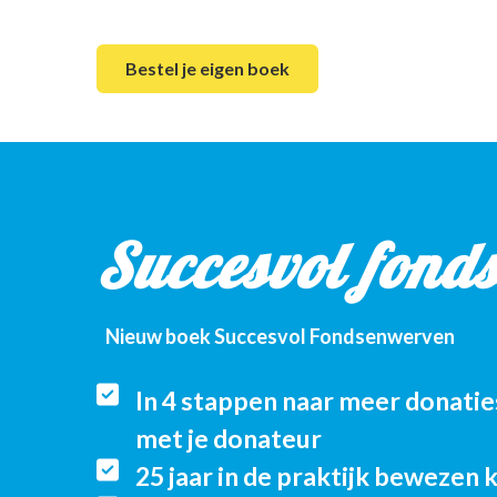
Bestel je eigen boek
Succesvol fond
Nieuw boek Succesvol Fondsenwerven
In 4 stappen naar meer donatie
met je donateur
25 jaar in de praktijk bewezen 